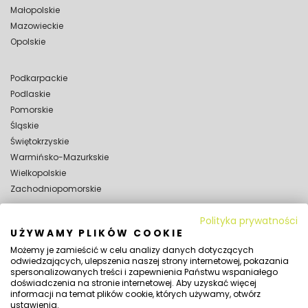
Małopolskie
Mazowieckie
Opolskie
Podkarpackie
Podlaskie
Pomorskie
Śląskie
Świętokrzyskie
Warmińsko-Mazurkskie
Wielkopolskie
Zachodniopomorskie
Polityka prywatności
WYNAJEM
UŻYWAMY PLIKÓW COOKIE
Wynajem hal magazynowych
Możemy je zamieścić w celu analizy danych dotyczących
Wynajem hal namiotowych
odwiedzających, ulepszenia naszej strony internetowej, pokazania
spersonalizowanych treści i zapewnienia Państwu wspaniałego
SPRAWDŹ TAKŻE:
doświadczenia na stronie internetowej. Aby uzyskać więcej
Jaka powinna być wysokość hali namiotowej?
informacji na temat plików cookie, których używamy, otwórz
ustawienia.
Czy na halę namiotową potrzebne jest pozwolenie?