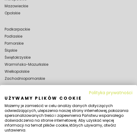
Mazowieckie
Opolskie
Podkarpackie
Podlaskie
Pomorskie
Śląskie
Świętokrzyskie
Warmińsko-Mazurkskie
Wielkopolskie
Zachodniopomorskie
Polityka prywatności
WYNAJEM
UŻYWAMY PLIKÓW COOKIE
Wynajem hal magazynowych
Możemy je zamieścić w celu analizy danych dotyczących
Wynajem hal namiotowych
odwiedzających, ulepszenia naszej strony internetowej, pokazania
spersonalizowanych treści i zapewnienia Państwu wspaniałego
SPRAWDŹ TAKŻE:
doświadczenia na stronie internetowej. Aby uzyskać więcej
Jaka powinna być wysokość hali namiotowej?
informacji na temat plików cookie, których używamy, otwórz
ustawienia.
Czy na halę namiotową potrzebne jest pozwolenie?