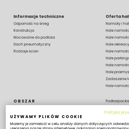
Informacje techniczne
Oferta ha
Odporność na śnieg
Namioty i h
Konstrukcja
Hale namiot
Mocowanie do podłoża
Hale namiot
Dach pneumatyczny
Hale rekreac
Rodzaje ścian
Hale namiot
Hale parking
Hale namioto
Hale przemy
Zadaszenie 
Hale namioto
OBSZAR
Podkarpacki
Podlaskie
Dolnośląskie
Polityka pr
Pomorskie
Kujawsko Pomorskie
UŻYWAMY PLIKÓW COOKIE
Śląskie
Lubelskie
Możemy je zamieścić w celu analizy danych dotyczących odwiedz
Świętokrzyski
Lubuskie
ulepszenia naszej strony internetowej, pokazania spersonalizowanyc