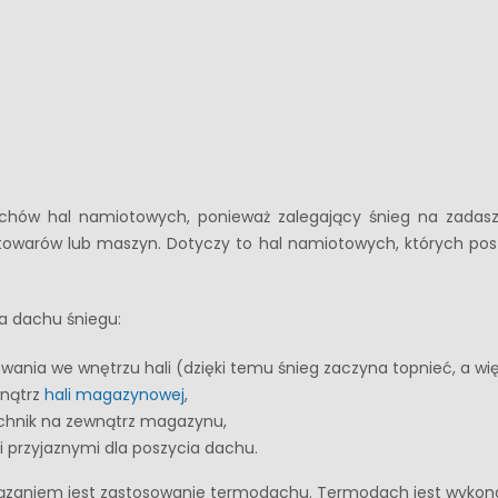
hów hal namiotowych, ponieważ zalegający śnieg na zadasz
warów lub maszyn. Dotyczy to hal namiotowych, których pos
na dachu śniegu:
wania we wnętrzu hali (dzięki temu śnieg zaczyna topnieć, a wi
wnątrz
hali magazynowej
,
chnik na zewnątrz magazynu,
przyjaznymi dla poszycia dachu.
wiązaniem jest zastosowanie termodachu. Termodach jest wyko