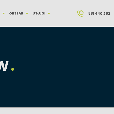
OBSZAR
USŁUGI
881 440 262
ÓW