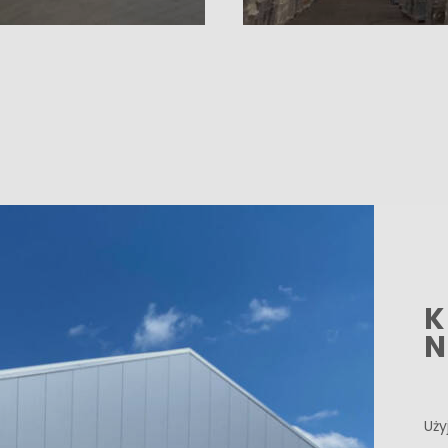
K
N
Uży