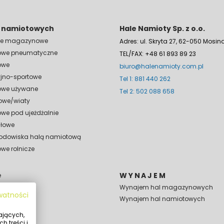
l namiotowych
Hale Namioty Sp. z o.o.
ale magazynowe
Adres: ul. Skryta 27, 62-050 Mosin
owe pneumatyczne
TEL/FAX: +48 61 893 89 23
owe
biuro@halenamioty.com.pl
yjno-sportowe
Tel 1: 881 440 262
owe używane
Tel 2: 502 088 658
owe/wiaty
we pod ujeżdżalnie
słowe
lodowiska halą namiotową
we rolnicze
WYNAJEM
e
Wynajem hal magazynowych
ywatności
Wynajem hal namiotowych
ających,
e
h treści i