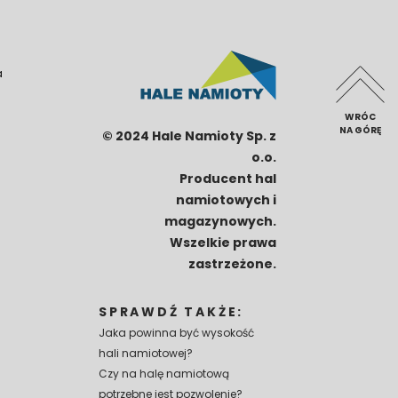
a
WRÓC
NA GÓRĘ
© 2024 Hale Namioty Sp. z
o.o.
Producent hal
namiotowych i
magazynowych.
Wszelkie prawa
zastrzeżone.
SPRAWDŹ TAKŻE:
Jaka powinna być wysokość
hali namiotowej?
Czy na halę namiotową
potrzebne jest pozwolenie?