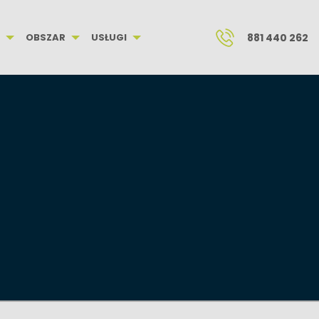
OBSZAR
USŁUGI
881 440 262