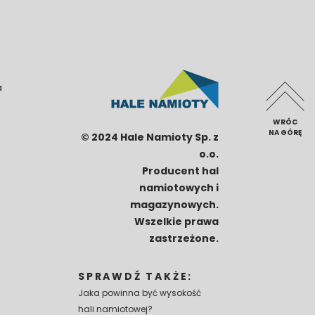
a
WRÓC
NA GÓRĘ
© 2024 Hale Namioty Sp. z
o.o.
Producent hal
namiotowych i
magazynowych.
Wszelkie prawa
zastrzeżone.
SPRAWDŹ TAKŻE:
Jaka powinna być wysokość
hali namiotowej?