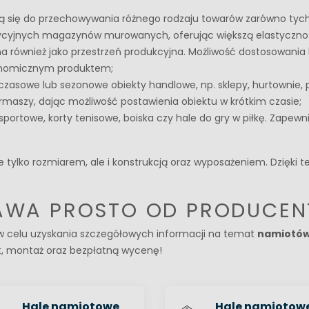
ją się do przechowywania różnego rodzaju towarów zarówno tych
ycyjnych magazynów murowanych, oferując większą elastyczność
również jako przestrzeń produkcyjna. Możliwość dostosowania ko
konomicznym produktem;
zasowe lub sezonowe obiekty handlowe, np. sklepy, hurtownie, pu
maszy, dając możliwość postawienia obiektu w krótkim czasie;
ortowe, korty tenisowe, boiska czy hale do gry w piłkę. Zapewn
ie tylko rozmiarem, ale i konstrukcją oraz wyposażeniem. Dzię
TAWA PROSTO OD PRODUCEN
 w celu uzyskania szczegółowych informacji na temat
namiotów
t, montaż oraz bezpłatną wycenę!
Hale namiotowe
Hale namiotow