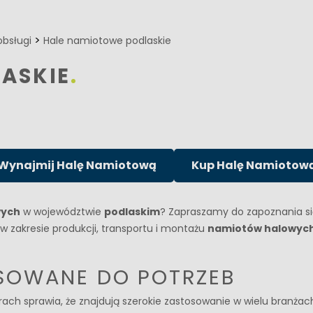
>
obsługi
Hale namiotowe podlaskie
ASKIE
Wynajmij Halę Namiotową
Kup Halę Namiotow
wych
w województwie
podlaskim
? Zapraszamy do zapoznania si
zakresie produkcji, transportu i montażu
namiotów halowyc
SOWANE DO POTRZEB
h sprawia, że znajdują szerokie zastosowanie w wielu branżach