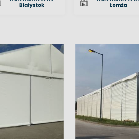
Białystok
Łomża