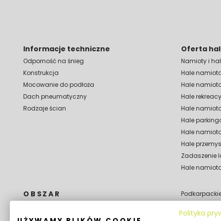
Informacje techniczne
Oferta ha
Odporność na śnieg
Namioty i h
Konstrukcja
Hale namiot
Mocowanie do podłoża
Hale namiot
Dach pneumatyczny
Hale rekreac
Rodzaje ścian
Hale namiot
Hale parking
Hale namioto
Hale przemy
Zadaszenie 
Hale namioto
OBSZAR
Podkarpacki
Podlaskie
Dolnośląskie
Polityka pr
Pomorskie
Kujawsko Pomorskie
UŻYWAMY PLIKÓW COOKIE