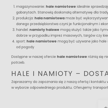
magazynowanie:
hale namiotowe
idealnie sprawdza
gabarytach. Stanowią doskonałą alternatywę dla trad
produkcja:
hala namiotowa
może być wykorzystywana 
danego przedsiębiorstwa czyni je funkcjonalnym i e
handel:
namioty halowe
mogą służyć także jako tymc
dobrze w przypadku imprez masowych, targów czy kier
sport:
hale namiotowe
mogą być używane jako hale sp
od pogody
Dostępne w naszej ofercie
hale namiotowe
różnią się n
potrzeb.
HALE I NAMIOTY – DOS
Zapraszamy do zapoznania się z naszą ofertą i kontaktu
w wyborze odpowiedniego produktu. Oferujemy transpor