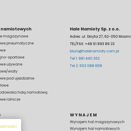
l namiotowych
Hale Namioty Sp. z o.o.
ale magazynowe
Adres: ul. Skryta 27, 62-050 Mosin
owe pneumatyczne
TEL/FAX: +48 61 893 89 23
owe
biuro@halenamioty.com.pl
yjno-sportowe
Tel 1: 881 440 262
owe używane
Tel 2: 502 088 658
owe/wiaty
we pod ujeżdżalnie
słowe
lodowiska halą namiotową
we rolnicze
WYNAJEM
e
Wynajem hal magazynowych
ywatności
Wynajem hal namiotowych