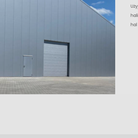
Uży
hal
hal