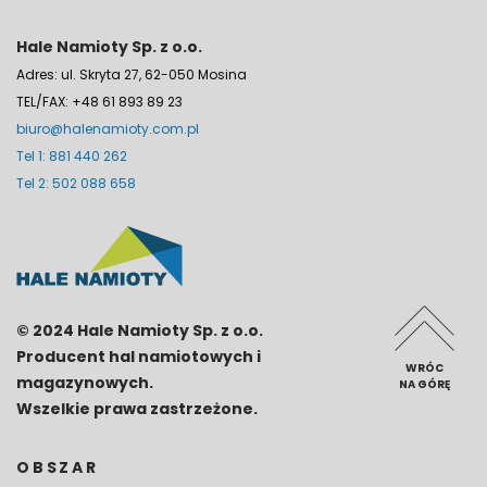
Hale Namioty Sp. z o.o.
Adres: ul. Skryta 27, 62-050 Mosina
TEL/FAX: +48 61 893 89 23
biuro@halenamioty.com.pl
Tel 1: 881 440 262
Tel 2: 502 088 658
© 2024 Hale Namioty Sp. z o.o.
Producent hal namiotowych i
WRÓC
magazynowych.
NA GÓRĘ
Wszelkie prawa zastrzeżone.
OBSZAR