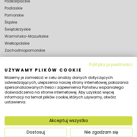
Podkarpackie
Podlaskie
Pomorskie
Śląskie
Świętokrzyskie
Warmińsko-Mazurkskie
Wielkopolskie
Zachodniopomorskie
Polityka prywatności
WYNAJEM
UŻYWAMY PLIKÓW COOKIE
Wynajem hal magazynowych
Możemy je zamieścić w celu analizy danych dotyczących
Wynajem hal namiotowych
odwiedzających, ulepszenia naszej strony internetowej, pokazania
spersonalizowanych treści i zapewnienia Państwu wspaniałego
SPRAWDŹ TAKŻE:
doświadczenia na stronie internetowej. Aby uzyskać więcej
Jaka powinna być wysokość hali namiotowej?
informacji na temat plików cookie, których używamy, otwórz
ustawienia.
Czy na halę namiotową potrzebne jest pozwolenie?
Jak zadbać o wentylację hali magazynowej?
Jak zabezpieczyć halę namiotową przed
Akceptuj wszystko
włamaniem?
Dostosuj
Nie zgadzam się