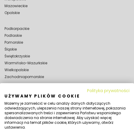
Mazowieckie
Opolskie
Podkarpackie
Podlaskie
Pomorskie
Śląskie
Świętokrzyskie
Warmińsko-Mazurkskie
Wielkopolskie
Zachodniopomorskie
Polityka prywatności
WYNAJEM
UŻYWAMY PLIKÓW COOKIE
Wynajem hal magazynowych
Możemy je zamieścić w celu analizy danych dotyczących
Wynajem hal namiotowych
odwiedzających, ulepszenia naszej strony internetowej, pokazania
spersonalizowanych treści i zapewnienia Państwu wspaniałego
SPRAWDŹ TAKŻE:
doświadczenia na stronie internetowej. Aby uzyskać więcej
Jaka powinna być wysokość hali namiotowej?
informacji na temat plików cookie, których używamy, otwórz
ustawienia.
Czy na halę namiotową potrzebne jest pozwolenie?