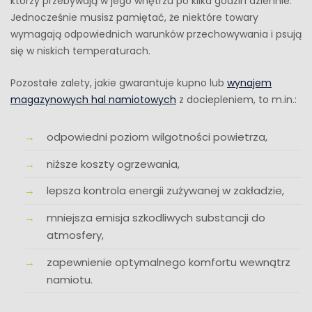
którzy przebywają w jego wnętrzu po kilka godzin dziennie.
Jednocześnie musisz pamiętać, że niektóre towary
wymagają odpowiednich warunków przechowywania i psują
się w niskich temperaturach.
Pozostałe zalety, jakie gwarantuje kupno lub
wynajem
magazynowych hal namiotowych
z dociepleniem, to m.in.:
odpowiedni poziom wilgotności powietrza,
niższe koszty ogrzewania,
lepsza kontrola energii zużywanej w zakładzie,
mniejsza emisja szkodliwych substancji do
atmosfery,
zapewnienie optymalnego komfortu wewnątrz
namiotu.